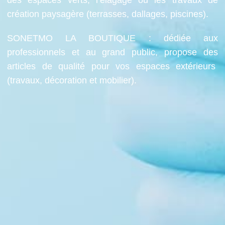
création paysagère (terrasses, dallages, piscines).
SONETMO LA BOUTIQUE : dédiée aux
professionnels et au grand public, propose des
articles de qualité pour vos espaces extérieurs
(travaux, décoration et mobilier).