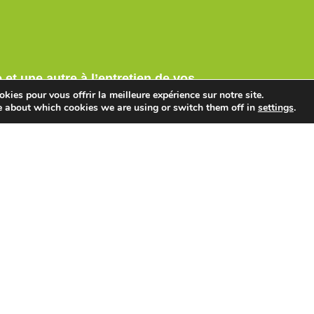
et une autre à l’entretien de vos
kies pour vous offrir la meilleure expérience sur notre site.
la plus juste et qualifiée pour nos
e about which cookies we are using or switch them off in
settings
.
 puis
plantations, pose de clôture,
en bois et de piscines, à
ns à notre clientèle un large choix