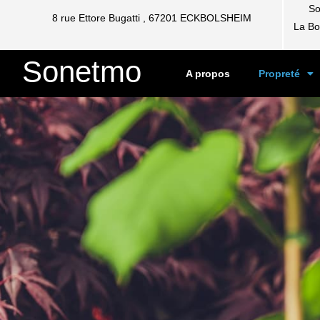
So
8 rue Ettore Bugatti , 67201 ECKBOLSHEIM
La Bo
Sonetmo
A propos
Propreté